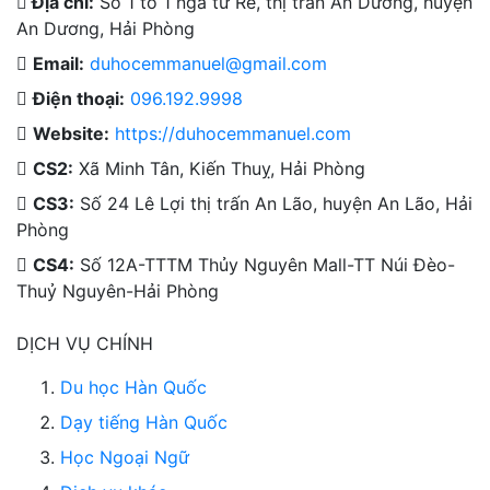
Địa chỉ:
Số 1 tổ 1 ngã tư Rế, thị trấn An Dương, huyện
An Dương, Hải Phòng
Email:
duhocemmanuel@gmail.com
Điện thoại:
096.192.9998
Website:
https://duhocemmanuel.com
CS2:
Xã Minh Tân, Kiến Thuỵ, Hải Phòng
CS3:
Số 24 Lê Lợi thị trấn An Lão, huyện An Lão, Hải
Phòng
CS4:
Số 12A-TTTM Thủy Nguyên Mall-TT Núi Đèo-
Thuỷ Nguyên-Hải Phòng
DỊCH VỤ CHÍNH
Du học Hàn Quốc
Dạy tiếng Hàn Quốc
Học Ngoại Ngữ