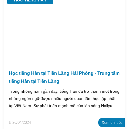
HỌC TIẾNG HÀN
Học tiếng Hàn tại Tiên Lãng Hải Phòng - Trung tâm
tiếng Hàn tại Tiên Lãng
Trong những năm gần đây, tiếng Hàn đã trở thành một trong
những ngôn ngữ được nhiều người quan tâm học tập nhất
tại Việt Nam. Sự phát triển mạnh mẽ của làn sóng Hallyu
cũng như sự hội nhập kinh tế và văn hóa giữa Việt Nam và
Hàn Quốc đã tạo ra nhu cầu học tiếng Hàn ngày càng cao,
26/04/2024
Xem chi tiết
đặc biệt là tại các thành phố lớn như Hải Phòng. Tại huyện