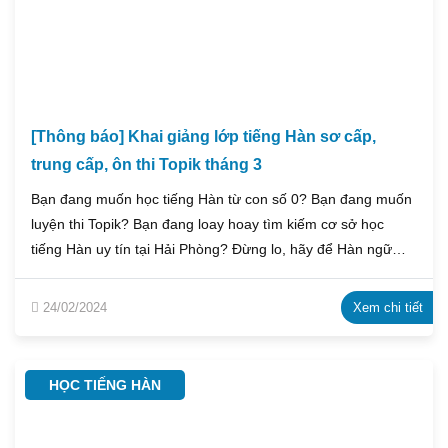
[Thông báo] Khai giảng lớp tiếng Hàn sơ cấp,
trung cấp, ôn thi Topik tháng 3
Bạn đang muốn học tiếng Hàn từ con số 0? Bạn đang muốn
luyện thi Topik? Bạn đang loay hoay tìm kiếm cơ sở học
tiếng Hàn uy tín tại Hải Phòng? Đừng lo, hãy để Hàn ngữ
Emmanuel giúp bạn. Hàn ngữ Emmanuel trân trọng thông
báo về việc khai giảng lớp tiếng Hàn Sơ Cấp, Trung Cấp,
24/02/2024
Xem chi tiết
cùng lịch ôn thi TOPIK cho tháng 3.
HỌC TIẾNG HÀN