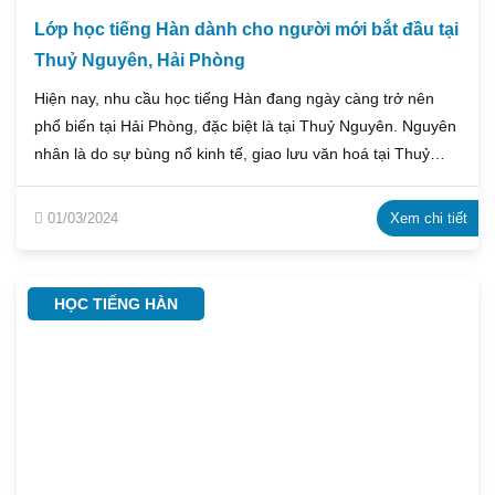
Lớp học tiếng Hàn dành cho người mới bắt đầu tại
Thuỷ Nguyên, Hải Phòng
Hiện nay, nhu cầu học tiếng Hàn đang ngày càng trở nên
phổ biến tại Hải Phòng, đặc biệt là tại Thuỷ Nguyên. Nguyên
nhân là do sự bùng nổ kinh tế, giao lưu văn hoá tại Thuỷ
Nguyên trong bối cảnh huyện này đang trong tiến trình quy
hoạch lên Thành phố vào năm 2025. Để đáp ứng nhu
01/03/2024
Xem chi tiết
cầu học tiếng Hàn cho người mới bắt đầu, Emmanuel xin
giới thiệu đến các bạn Trung tâm tiếng Hàn Emmanuel Thuỷ
Nguyên với nền tảng uy tín, chất lượng cùng đội ngũ
HỌC TIẾNG HÀN
giáo viên có kinh nghiệm giảng dạy lâu năm.