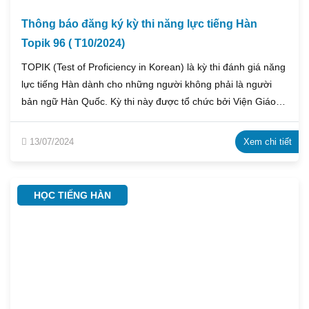
Thông báo đăng ký kỳ thi năng lực tiếng Hàn
Topik 96 ( T10/2024)
TOPIK (Test of Proficiency in Korean) là kỳ thi đánh giá năng
lực tiếng Hàn dành cho những người không phải là người
bản ngữ Hàn Quốc. Kỳ thi này được tổ chức bởi Viện Giáo
dục Quốc tế Quốc gia Hàn Quốc (NIIED) với mục tiêu đo
lường khả năng sử dụng tiếng Hàn của thí sinh trong các
13/07/2024
Xem chi tiết
tình huống giao tiếp hàng ngày cũng như trong môi trường
học tập và làm việc.
HỌC TIẾNG HÀN