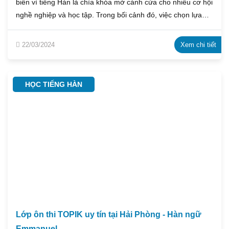
biến vì tiếng Hàn là chìa khóa mở cánh cửa cho nhiều cơ hội
nghề nghiệp và học tập. Trong bối cảnh đó, việc chọn lựa
một trung tâm dạy tiếng Hàn uy tín và chất lượng là quan
trọng hàng đầu. Trung tâm tiếng Hàn Emmanuel Hải Phòng
22/03/2024
Xem chi tiết
chính là sự lựa chọn hoàn hảo cho những người mong muốn
học tiếng Hàn một cách hiệu quả và chuyên nghiệp.
HỌC TIẾNG HÀN
Lớp ôn thi TOPIK uy tín tại Hải Phòng - Hàn ngữ
Emmanuel