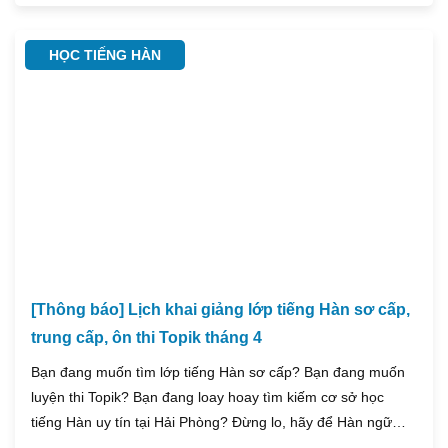
Tiên Lãng, nơi có cộng đồng người Hàn Quốc sinh sống và
làm việc đông đúc, việc học tiếng Hàn tại Tiên Lãng trở nên
HỌC TIẾNG HÀN
vô cùng cần thiết để giao tiếp và hội nhập.
[Thông báo] Lịch khai giảng lớp tiếng Hàn sơ cấp,
trung cấp, ôn thi Topik tháng 4
Bạn đang muốn tìm lớp tiếng Hàn sơ cấp? Bạn đang muốn
luyện thi Topik? Bạn đang loay hoay tìm kiếm cơ sở học
tiếng Hàn uy tín tại Hải Phòng? Đừng lo, hãy để Hàn ngữ
Emmanuel giúp bạn. Hàn ngữ Emmanuel trân trọng thông