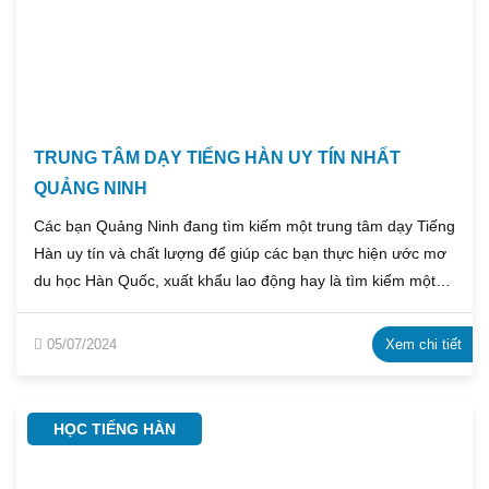
TRUNG TÂM DẠY TIẾNG HÀN UY TÍN NHẤT
QUẢNG NINH
Các bạn Quảng Ninh đang tìm kiếm một trung tâm dạy Tiếng
Hàn uy tín và chất lượng để giúp các bạn thực hiện ước mơ
du học Hàn Quốc, xuất khẩu lao động hay là tìm kiếm một
cơ hội việc làm tốt? Hãy để trung tâm tư vấn du học
Emmanuel giúp bạn ngay dưới bài viết này nhé!
05/07/2024
Xem chi tiết
HỌC TIẾNG HÀN