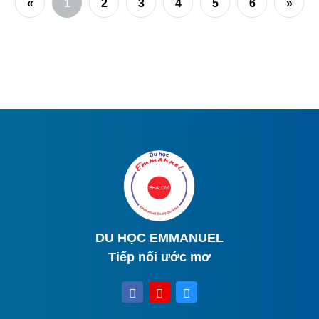
«
1
2
3
4
5
6
»
DU HỌC EMMANUEL
Tiếp nối ước mơ