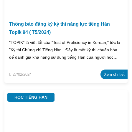
Thông báo đăng ký kỳ thi năng lực tiếng Hàn
Topik 94 ( T5/2024)
"TOPIK" là viết tắt của "Test of Proficiency in Korean," tức là
"Kỳ thi Chứng chỉ Tiếng Hàn." Đây là một kỳ thi chuẩn hóa
để đánh giá khả năng sử dụng tiếng Hàn của người học
tiếng Hàn Quốc như ngôn ngữ nước ngoài. Kỳ thi này được
tổ chức bởi Hiệp hội Ngôn ngữ Hàn Quốc (한국어능력시험 -
27/02/2024
Xem chi tiết
Hangugeo Nengryeok Siheom), và có cấp độ từ 1 đến 6.
HỌC TIẾNG HÀN