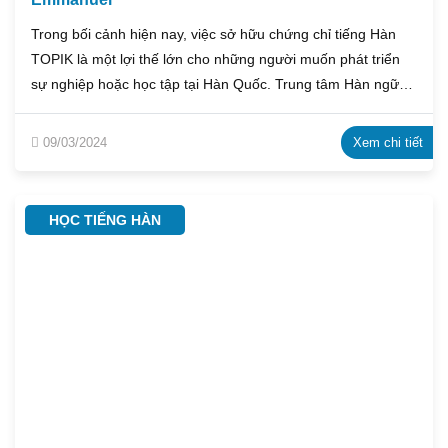
Trong bối cảnh hiện nay, việc sở hữu chứng chỉ tiếng Hàn
TOPIK là một lợi thế lớn cho những người muốn phát triển
sự nghiệp hoặc học tập tại Hàn Quốc. Trung tâm Hàn ngữ
Emmanuel tự hào giới thiệu lớp ôn thi TOPIK tại Hải Phòng,
nhằm hỗ trợ học viên chuẩn bị một cách hiệu quả và đạt kết
09/03/2024
Xem chi tiết
quả tốt cho kỳ thi quan trọng này.
HỌC TIẾNG HÀN