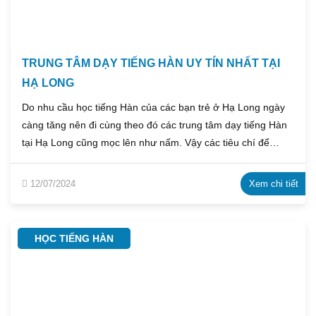
TRUNG TÂM DẠY TIẾNG HÀN UY TÍN NHẤT TẠI
HẠ LONG
Do nhu cầu học tiếng Hàn của các bạn trẻ ở Hạ Long ngày
càng tăng nên đi cùng theo đó các trung tâm dạy tiếng Hàn
tại Hạ Long cũng mọc lên như nấm. Vậy các tiêu chí để
đánh giá một trung tâm dạy tiếng Hàn uy tín và chất lượng là
gì? Cùng trung tâm dạy tiếng Hàn Emmanuel tìm hiểu ngay
12/07/2024
Xem chi tiết
nhé!
HỌC TIẾNG HÀN