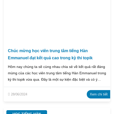
Chúc mừng học viên trung tâm tiếng Hàn
Emmanuel đạt kết quả cao trong kỳ thi topik
Hôm nay chúng ta sẽ cùng nhau chia sẻ về kết quả rất đáng
mừng của các học viên trung tâm tiếng Hàn Emmanuel trong
kỳ thi topik vừa qua. Đây là một sự kiện đặc biệt và có ý
nghĩa lớn đối với cả trung tâm và các học viên. Vì vậy, chúng
ta hãy cùng nhau tìm hiểu xem học viên của chúng ta đã đạt
28/06/2024
Xem chi tiết
được những thành tích như thế nào và điều gì đã giúp họ
đạt được kết quả tuyệt vời này.