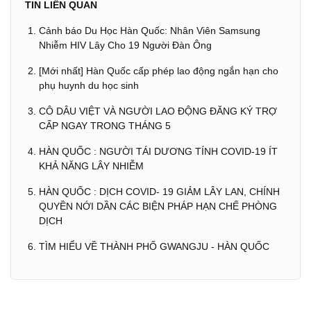
TIN LIÊN QUAN
Cảnh báo Du Học Hàn Quốc: Nhân Viên Samsung
Nhiễm HIV Lây Cho 19 Người Đàn Ông
[Mới nhất] Hàn Quốc cấp phép lao động ngắn hạn cho
phụ huynh du học sinh
CÔ DÂU VIỆT VÀ NGƯỜI LAO ĐỘNG ĐĂNG KÝ TRỢ
CẤP NGAY TRONG THÁNG 5
HÀN QUỐC : NGƯỜI TÁI DƯƠNG TÍNH COVID-19 ÍT
KHẢ NĂNG LÂY NHIỄM
HÀN QUỐC : DỊCH COVID- 19 GIẢM LÂY LAN, CHÍNH
QUYỀN NỚI DẦN CÁC BIỆN PHÁP HẠN CHẾ PHÒNG
DỊCH
TÌM HIỂU VỀ THÀNH PHỐ GWANGJU - HÀN QUỐC