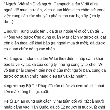
” Người Việt tên D và người Campuchia tên V đã đi ra
ngoài để mua thức ăn, vì cơ quan kiểm dịch chậm trễ trong
việc cung cấp các nhu yếu phẩm cho các bạn ấy. ( có lý
do…)
1 người Trung Quốc tên J đã đi ra ngoài vì đt có vấn đề…
Không vào được ứng dụng quản lý tự cách ly được cài đặt
trên điện thoại để khai báo (ra ngoài mua đt mới), đã được
cơ quan chức năng xác nhận.
Và 1 người Indonesia tên W tại thời điểm nhập cảnh khai
báo là về ký túc xá của công ty, nhưng công ty từ chối, W
vô tình phải chuyển đến nơi ở của một người bạn, cũng đã
được cơ quan chức năng điều tra và xác nhận”.
4 người này Bộ Tư Pháp đã cân nhắc và xem xét chỉ phạt
tiền mà không bị trục xuất.
Kể từ 1/4 áp dụng luật cách ly hai tuần đối với tất cả người
nhập cảnh vào Hàn Quốc, đã có 12 người bị trục xuất khỏi