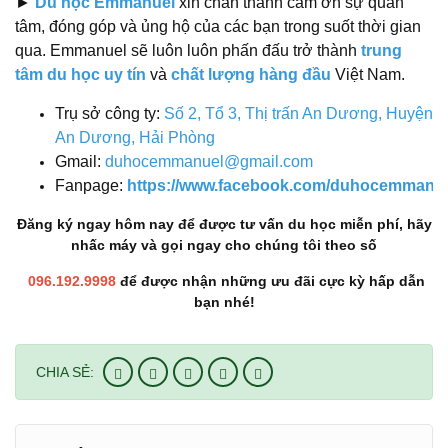
►
Du học Emmanuel
xin chân thành cảm ơn sự quan
tâm, đóng góp và ủng hộ của các bạn trong suốt thời gian
qua. Emmanuel sẽ luôn luôn phấn đấu trở thành
trung
tâm du học uy tín
và
chất lượng hàng đầu
Việt Nam.
Trụ sở công ty:
Số 2, Tổ 3, Thị trấn An Dương, Huyện
An Dương, Hải Phòng
Gmail:
duhocemmanuel@gmail.com
Fanpage:
https://www.facebook.com/duhocemmanue
Đăng ký ngay hôm nay để được tư vấn du học miễn phí, hãy
nhấc máy và gọi ngay cho chúng tôi theo số
096.192.9998
để được nhận những ưu đãi cực kỳ hấp dẫn
bạn nhé!
CHIA SẺ: