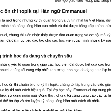
Đội ngũ giáo viên Trung tâm tiến
c ôn thi topik tại Hàn ngữ Emmanuel
ik là một trong những kỳ thi quan trọng và uy tín nhất tại Việt Nam, 
 minh khả năng tiếng Hàn của mình và đạt được bằng cấp chính thức 
el, chúng tôi luôn nhận thấy được tầm quan trọng và cơ hội mà kỳ th
 tâm đã đặt mục tiêu đào tạo cho các học viên của mình những kỹ năng
trình học đa dạng và chuyên sâu
những yếu tố quan trọng giúp các học viên đạt được kết quả cao trong
uel, chúng tôi cung cấp nhiều chương trình học đa dạng như lớp học
p học ôn thi chuẩn bị cho kỳ thi topik, chúng tôi tập trung vào việc g
ua kỳ thi một cách hiệu quả. Tại lớp học này, Emmanuel tập trung phá
tiếp, sử dụng ngôn ngữ.Đồng thời, chúng tôi cũng cung cấp các tài liệ
ó thể ôn tập và rèn luyện kỹ năng tiếng Hàn một cách tốt nhất.