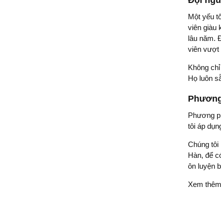
Đội ngũ
Một yếu tố
viên giàu 
lâu năm. 
viên vượt
Không chỉ 
Họ luôn sẵ
Phương 
Phương phá
tôi áp dụn
Chúng tôi
Hàn, để có
ôn luyện b
Xem thê