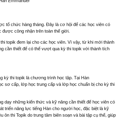
g Hàn Emmanuel
được tổ chức hàng tháng. Đây là cơ hội để các học viên có
được công nhận trên toàn thế giới.
i topik đem lại cho các học viên. Vì vậy, từ khi mới thành
 cần thiết để có thể vượt qua kỳ thi topik với thành tích
 kỳ thi topik là chương trình học tập. Tại Hàn
 sơ cấp, lớp học trung cấp và lớp học chuẩn bị cho kỳ thi
iảng dạy những kiến thức và kỹ năng cần thiết để học viên có
t triển năng lực tiếng Hàn cho người học, đặc biệt là kỹ
u ôn thi Topik do trung tâm biên soạn và bài tập cụ thể, giúp