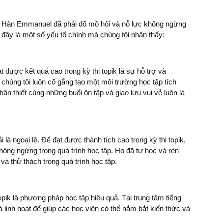
ếng Hàn Emmanuel đã phải đổ mồ hôi và nỗ lực không ngừng
u đây là một số yếu tố chính mà chúng tôi nhận thấy:
được kết quả cao trong kỳ thi topik là sự hỗ trợ và
húng tôi luôn cố gắng tạo một môi trường học tập tích
n thiết cùng những buổi ôn tập và giao lưu vui vẻ luôn là
à ngoại lệ. Để đạt được thành tích cao trong kỳ thi topik,
ông ngừng trong quá trình học tập. Họ đã tự học và rèn
à thử thách trong quá trình học tập.
opik là phương pháp học tập hiệu quả. Tại trung tâm tiếng
linh hoạt để giúp các học viên có thể nắm bắt kiến thức và