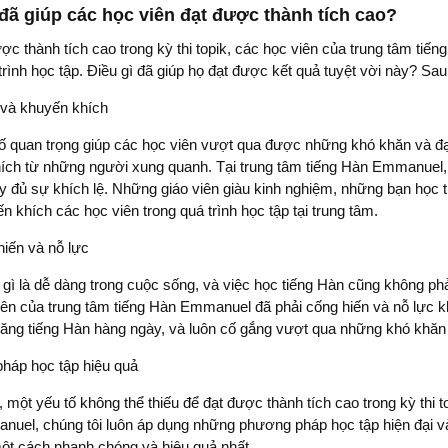
 đã giúp các học viên đạt được thành tích cao?
ợc thành tích cao trong kỳ thi topik, các học viên của trung tâm ti
trình học tập. Điều gì đã giúp họ đạt được kết quả tuyệt vời này? Sa
 và khuyến khích
ố quan trọng giúp các học viên vượt qua được những khó khăn và đạt 
ích từ những người xung quanh. Tại trung tâm tiếng Hàn Emmanuel, c
 đủ sự khích lệ. Những giáo viên giàu kinh nghiệm, những bạn học thâ
n khích các học viên trong quá trình học tập tại trung tâm.
iến và nỗ lực
ì là dễ dàng trong cuộc sống, và việc học tiếng Hàn cũng không phải l
iên của trung tâm tiếng Hàn Emmanuel đã phải cống hiến và nỗ lực kh
năng tiếng Hàn hàng ngày, và luôn cố gắng vượt qua những khó khăn v
áp học tập hiệu quả
 một yếu tố không thể thiếu để đạt được thành tích cao trong kỳ thi t
uel, chúng tôi luôn áp dụng những phương pháp học tập hiện đại và 
ột cách nhanh chóng và hiệu quả nhất.