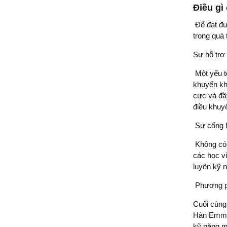
Điều gì
Để đạt đư
trong quá 
Sự hỗ trợ
Một yếu t
khuyến kh
cực và đầy
điều khuyế
Sự cống h
Không có g
các học v
luyện kỹ 
Phương ph
Cuối cùng,
Hàn Emman
kỹ năng m