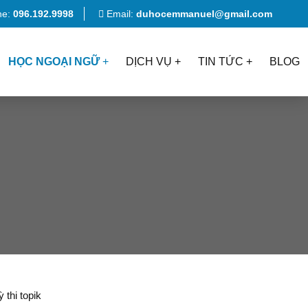
ne:
096.192.9998
Email:
duhocemmanuel@gmail.com
HỌC NGOẠI NGỮ
DỊCH VỤ
TIN TỨC
BLOG