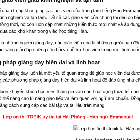
 giáo viên giàu kinh nghiệm và tận tâm
 quan trọng khác giúp các học viên của trung tâm tiếng Hàn Emmanuel
kinh nghiệm và tận tâm. Tất cả các giáo viên của chúng tôi đều có b
Đồng thời, họ còn luôn cập nhật những kiến thức mới nhất và áp dụ
 qua các khó khăn trong việc học tiếng Hàn.
là những người giảng dạy, các giáo viên còn là những người bạn đồng
n sàng giải đáp những câu hỏi và hỗ trợ học viên trong mọi tình huốn
pháp giảng dạy hiện đại và linh hoạt
p giảng dạy luôn là một yếu tố quan trọng để giúp học viên đạt được
g các phương pháp giảng dạy hiện đại và linh hoạt để đáp ứng nhu cầ
 luôn khuyến khích học viên tham gia vào các hoạt động thực tế, nh
 thể nâng cao kĩ năng giao tiếp và làm quen với ngữ âm chuẩn. Đồng 
ằng cách cung cấp các bài tập và tài liệu trên mạng.
m:
Lớp ôn thi TOPIK uy tín tại Hải Phòng - Hàn ngữ Emmanuel