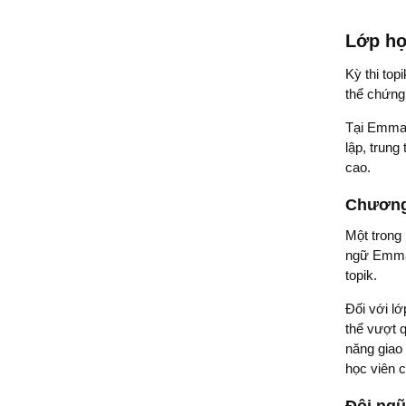
Lớp họ
Kỳ thi top
thể chứng
Tại Emmanu
lập, trung
cao.
Chương 
Một trong 
ngữ Emman
topik.
Đối với lớ
thể vượt q
năng giao 
học viên c