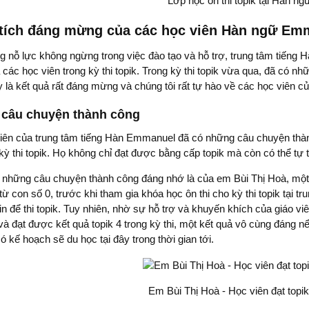
Lớp học ôn thi topik tại Hàn 
tích đáng mừng của các học viên Hàn ngữ Em
 nỗ lực không ngừng trong việc đào tạo và hỗ trợ, trung tâm tiếng 
ác học viên trong kỳ thi topik. Trong kỳ thi topik vừa qua, đã có nhữn
 là kết quả rất đáng mừng và chúng tôi rất tự hào về các học viên c
câu chuyện thành công
iên của trung tâm tiếng Hàn Emmanuel đã có những câu chuyện thàn
kỳ thi topik. Họ không chỉ đạt được bằng cấp topik mà còn có thể tự t
 những câu chuyện thành công đáng nhớ là của em Bùi Thị Hoà, một 
từ con số 0, trước khi tham gia khóa học ôn thi cho kỳ thi topik tại 
in để thi topik. Tuy nhiên, nhờ sự hỗ trợ và khuyến khích của giáo 
à đạt được kết quả topik 4 trong kỳ thi, một kết quả vô cùng đáng n
 kế hoạch sẽ du học tại đây trong thời gian tới.
Em Bùi Thị Hoà - Học viên đạt topik