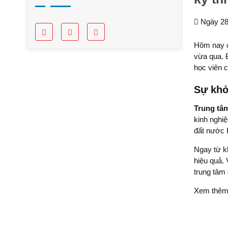
Ngày 28
Hôm nay c
vừa qua. Đ
học viên c
Sự khở
Trung tâ
kinh nghi
đất nước 
Ngay từ k
hiệu quả. 
trung tâm
Xem thê